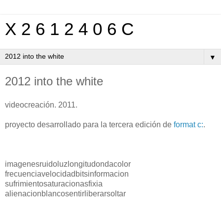
X 2 6 1 2 4 0 6 C
▼
2012 into the white
videocreación. 2011.
proyecto desarrollado para la tercera edición de
format c:
.
imagenesruidoluzlongitudondacolor
frecuenciavelocidadbitsinformacion
sufrimientosaturacionasfixia
alienacionblancosentirliberarsoltar